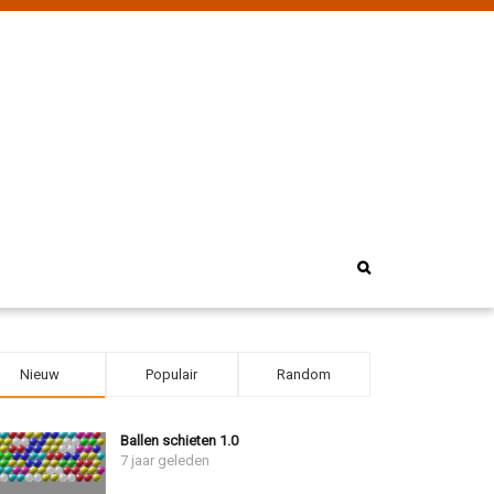
Nieuw
Populair
Random
Ballen schieten 1.0
7 jaar geleden