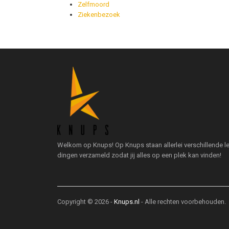
Zelfmoord
Ziekenbezoek
Welkom op Knups! Op Knups staan allerlei verschillende l
dingen verzameld zodat jij alles op een plek kan vinden!
Copyright © 2026 -
Knups.nl
- Alle rechten voorbehouden.