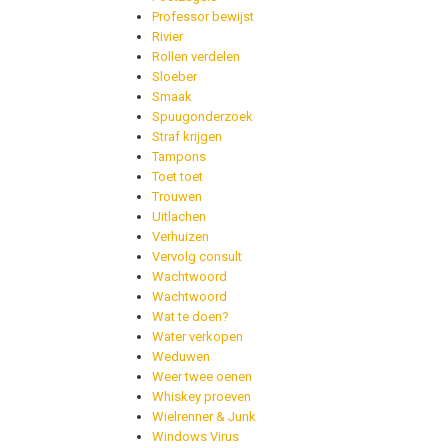
Professor bewijst
Rivier
Rollen verdelen
Sloeber
Smaak
Spuugonderzoek
Straf krijgen
Tampons
Toet toet
Trouwen
Uitlachen
Verhuizen
Vervolg consult
Wachtwoord
Wachtwoord
Wat te doen?
Water verkopen
Weduwen
Weer twee oenen
Whiskey proeven
Wielrenner & Junk
Windows Virus