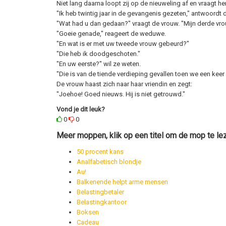
Niet lang daarna loopt zij op de nieuweling af en vraagt hem
"Ik heb twintig jaar in de gevangenis gezeten," antwoordt 
"Wat had u dan gedaan?" vraagt de vrouw. "Mijn derde vr
"Goeie genade," reageert de weduwe.
"En wat is er met uw tweede vrouw gebeurd?"
"Die heb ik doodgeschoten."
"En uw eerste?" wil ze weten.
"Die is van de tiende verdieping gevallen toen we een keer
De vrouw haast zich naar haar vriendin en zegt:
"Joehoe! Goed nieuws. Hij is niet getrouwd."
Vond je dit leuk?
0
0
Meer moppen, klik op een titel om de mop te le
50 procent kans
Analfabetisch blondje
Au!
Balkenende helpt arme mensen
Belastingbetaler
Belastingkantoor
Boksen
Cadeau