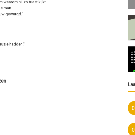
 waarom hij zo triest kijkt.
de man.
ouw gewurgd."
 ruzie hadden."
zen
La
0
0