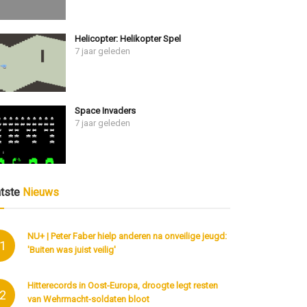
Helicopter: Helikopter Spel
7 jaar geleden
Space Invaders
7 jaar geleden
atste
Nieuws
NU+ | Peter Faber hielp anderen na onveilige jeugd:
1
'Buiten was juist veilig'
Hitterecords in Oost-Europa, droogte legt resten
2
van Wehrmacht-soldaten bloot