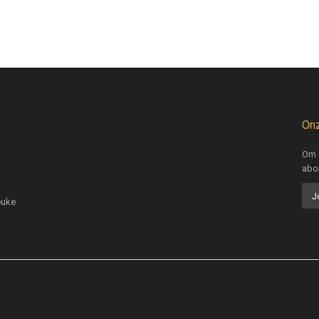
Onz
Om 
abo
euke