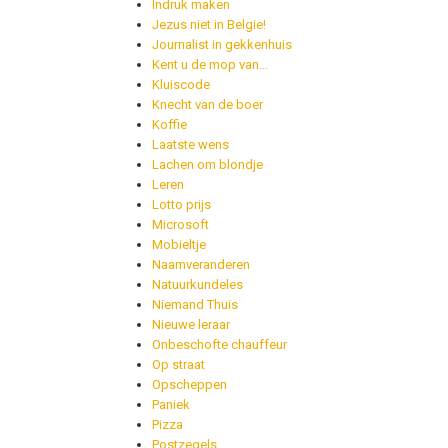
Indruk maken
Jezus niet in Belgie!
Journalist in gekkenhuis
Kent u de mop van...
Kluiscode
Knecht van de boer
Koffie
Laatste wens
Lachen om blondje
Leren
Lotto prijs
Microsoft
Mobieltje
Naamveranderen
Natuurkundeles
Niemand Thuis
Nieuwe leraar
Onbeschofte chauffeur
Op straat
Opscheppen
Paniek
Pizza
Postzegels