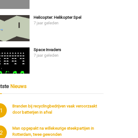
Helicopter: Helikopter Spel
7 jaar geleden
Space Invaders
7 jaar geleden
atste
Nieuws
Branden bij recyclingbedrijven vaak veroorzaakt
1
door batterijen in afval
Man opgepakt na willekeurige steekpartijen in
2
Rotterdam, twee gewonden