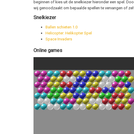
beginnen of kies uit de snelkiezer hieronder een spel. Doo
wij genoodzaakt om bepaalde spellen te vervangen of zelfs
Snelkiezer
Ballen schieten 1.0
Helicopter: Helikopter Spel
Space Invaders
Online games