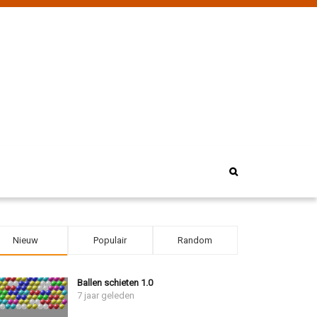
Nieuw
Populair
Random
Ballen schieten 1.0
7 jaar geleden