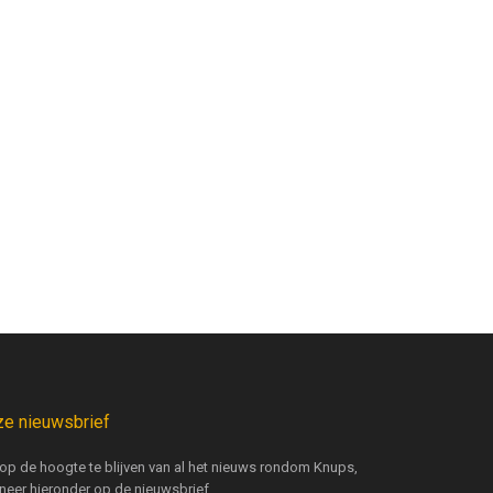
e nieuwsbrief
op de hoogte te blijven van al het nieuws rondom Knups,
neer hieronder op de nieuwsbrief.