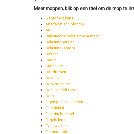
Meer moppen, klik op een titel om de mop te le
50 procent kans
Analfabetisch blondje
Au!
Balkenende helpt arme mensen
Belastingbetaler
Belastingkantoor
Boksen
Cadeau
Cadeautje
Dagdromen
De duivel
De Worstelaar
Doe Het Zelf robot
Dom
Eigen gezeik luisteren
Electriciteit
Elektrische stoel
Engels leren
Even winkelen
Fietscontrole