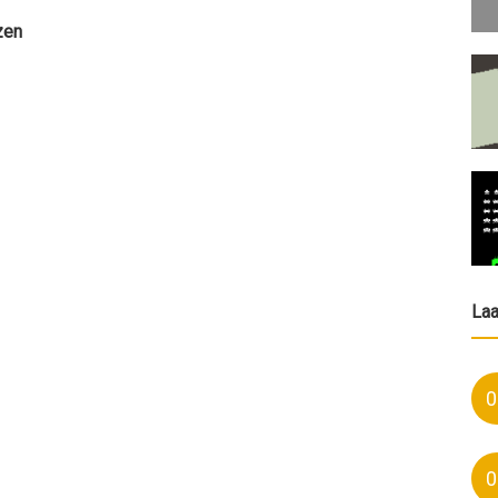
zen
La
0
0