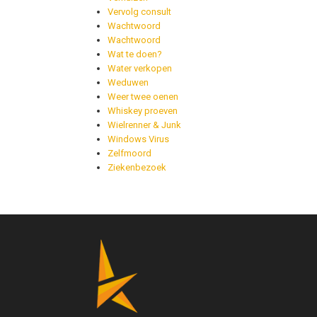
Vervolg consult
Wachtwoord
Wachtwoord
Wat te doen?
Water verkopen
Weduwen
Weer twee oenen
Whiskey proeven
Wielrenner & Junk
Windows Virus
Zelfmoord
Ziekenbezoek