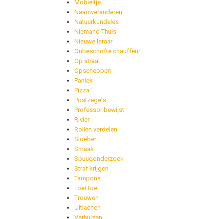
Mobieltje
Naamveranderen
Natuurkundeles
Niemand Thuis
Nieuwe leraar
Onbeschofte chauffeur
Op straat
Opscheppen
Paniek
Pizza
Postzegels
Professor bewijst
Rivier
Rollen verdelen
Sloeber
Smaak
Spuugonderzoek
Straf krijgen
Tampons
Toet toet
Trouwen
Uitlachen
Verhuizen