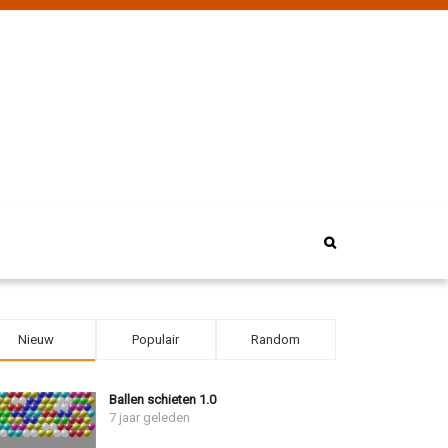
Nieuw
Populair
Random
Ballen schieten 1.0
7 jaar geleden