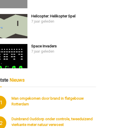
Helicopter: Helikopter Spel
7 jaar geleden
Space Invaders
7 jaar geleden
atste
Nieuws
Man omgekomen door brand in flatgebouw
1
Rotterdam
Duinbrand Ouddorp onder controle, tweeduizend
2
vierkante meter natuur verwoest