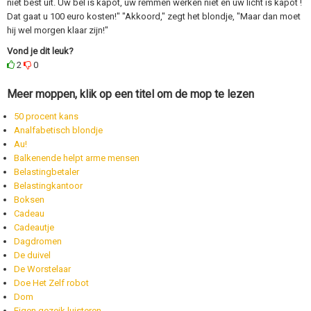
niet best uit. Uw bel is kapot, uw remmen werken niet en uw licht is kapot !
Dat gaat u 100 euro kosten!" "Akkoord," zegt het blondje, "Maar dan moet
hij wel morgen klaar zijn!"
Vond je dit leuk?
2
0
Meer moppen, klik op een titel om de mop te lezen
50 procent kans
Analfabetisch blondje
Au!
Balkenende helpt arme mensen
Belastingbetaler
Belastingkantoor
Boksen
Cadeau
Cadeautje
Dagdromen
De duivel
De Worstelaar
Doe Het Zelf robot
Dom
Eigen gezeik luisteren