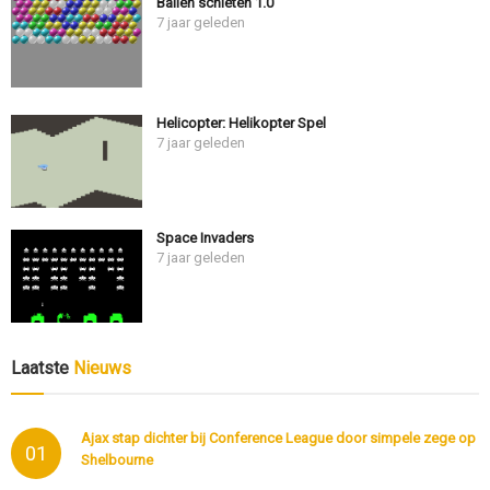
Ballen schieten 1.0
7 jaar geleden
Helicopter: Helikopter Spel
7 jaar geleden
Space Invaders
7 jaar geleden
Laatste
Nieuws
Ajax stap dichter bij Conference League door simpele zege op
01
Shelbourne