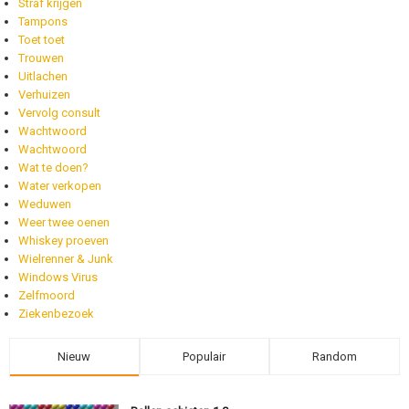
Straf krijgen
Tampons
Toet toet
Trouwen
Uitlachen
Verhuizen
Vervolg consult
Wachtwoord
Wachtwoord
Wat te doen?
Water verkopen
Weduwen
Weer twee oenen
Whiskey proeven
Wielrenner & Junk
Windows Virus
Zelfmoord
Ziekenbezoek
Nieuw
Populair
Random