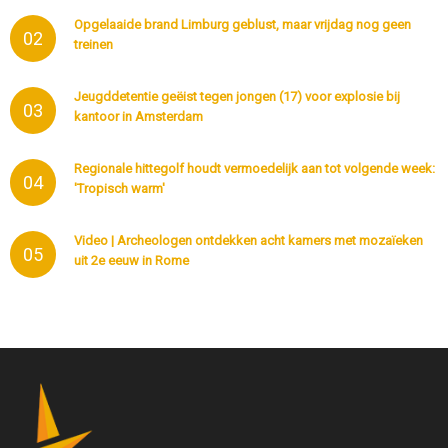
Opgelaaide brand Limburg geblust, maar vrijdag nog geen
02
treinen
Jeugddetentie geëist tegen jongen (17) voor explosie bij
03
kantoor in Amsterdam
Regionale hittegolf houdt vermoedelijk aan tot volgende week:
04
'Tropisch warm'
Video | Archeologen ontdekken acht kamers met mozaïeken
05
uit 2e eeuw in Rome