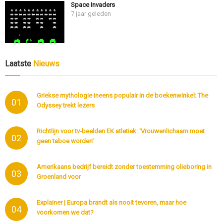
Space Invaders
7 jaar geleden
Laatste
Nieuws
Griekse mythologie ineens populair in de boekenwinkel: The
01
Odyssey trekt lezers
Richtlijn voor tv-beelden EK atletiek: 'Vrouwenlichaam moet
02
geen taboe worden'
Amerikaans bedrijf bereidt zonder toestemming olieboring in
03
Groenland voor
Explainer | Europa brandt als nooit tevoren, maar hoe
04
voorkomen we dat?