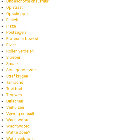
Onbeschofte chauffeur
Op straat
Opscheppen
Paniek
Pizza
Postzegels
Professor bewijst
Rivier
Rollen verdelen
Sloeber
Smaak
Spuugonderzoek
Straf krijgen
Tampons
Toet toet
Trouwen
Uitlachen
Verhuizen
Vervolg consult
Wachtwoord
Wachtwoord
Wat te doen?
Water verkopen