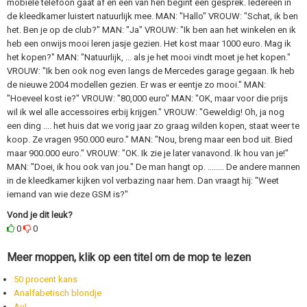
mobiele telefoon gaat af en een van hen begint een gesprek. Iedereen in
de kleedkamer luistert natuurlijk mee. MAN: "Hallo" VROUW: "Schat, ik ben
het. Ben je op de club?" MAN: "Ja" VROUW: "Ik ben aan het winkelen en ik
heb een onwijs mooi leren jasje gezien. Het kost maar 1000 euro. Mag ik
het kopen?" MAN: "Natuurlijk, ... als je het mooi vindt moet je het kopen."
VROUW: "Ik ben ook nog even langs de Mercedes garage gegaan. Ik heb
de nieuwe 2004 modellen gezien. Er was er eentje zo mooi." MAN:
"Hoeveel kost ie?" VROUW: "80,000 euro" MAN: "OK, maar voor die prijs
wil ik wel alle accessoires erbij krijgen." VROUW: "Geweldig! Oh, ja nog
een ding .... het huis dat we vorig jaar zo graag wilden kopen, staat weer te
koop. Ze vragen 950.000 euro." MAN: "Nou, breng maar een bod uit. Bied
maar 900.000 euro." VROUW: "OK. Ik zie je later vanavond. Ik hou van je!"
MAN: "Doei, ik hou ook van jou." De man hangt op. ........ De andere mannen
in de kleedkamer kijken vol verbazing naar hem. Dan vraagt hij: "Weet
iemand van wie deze GSM is?"
Vond je dit leuk?
0
0
Meer moppen, klik op een titel om de mop te lezen
50 procent kans
Analfabetisch blondje
Au!