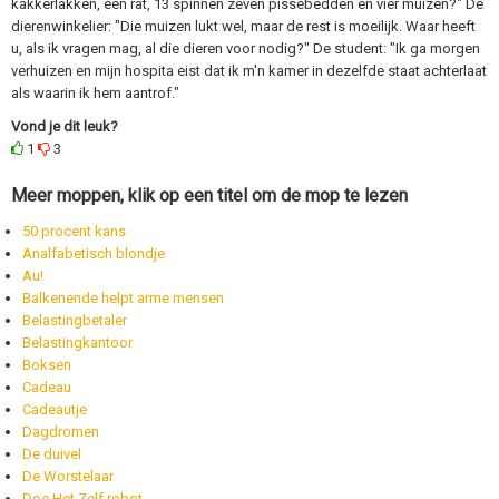
kakkerlakken, een rat, 13 spinnen zeven pissebedden en vier muizen?" De
dierenwinkelier: "Die muizen lukt wel, maar de rest is moeilijk. Waar heeft
u, als ik vragen mag, al die dieren voor nodig?" De student: "Ik ga morgen
verhuizen en mijn hospita eist dat ik m'n kamer in dezelfde staat achterlaat
als waarin ik hem aantrof."
Vond je dit leuk?
1
3
Meer moppen, klik op een titel om de mop te lezen
50 procent kans
Analfabetisch blondje
Au!
Balkenende helpt arme mensen
Belastingbetaler
Belastingkantoor
Boksen
Cadeau
Cadeautje
Dagdromen
De duivel
De Worstelaar
Doe Het Zelf robot