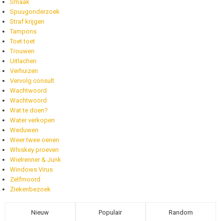
Smaak
Spuugonderzoek
Straf krijgen
Tampons
Toet toet
Trouwen
Uitlachen
Verhuizen
Vervolg consult
Wachtwoord
Wachtwoord
Wat te doen?
Water verkopen
Weduwen
Weer twee oenen
Whiskey proeven
Wielrenner & Junk
Windows Virus
Zelfmoord
Ziekenbezoek
Nieuw
Populair
Random