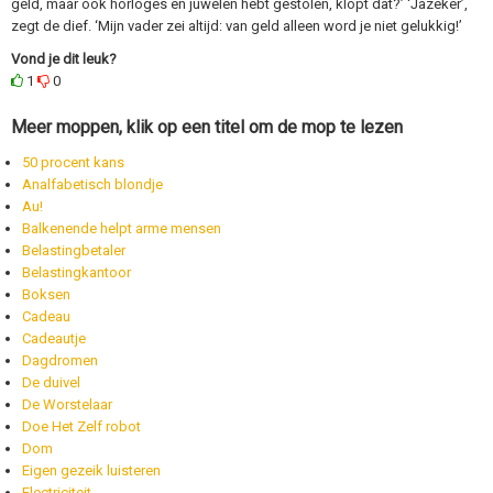
geld, maar ook horloges en juwelen hebt gestolen, klopt dat?’ ‘Jazeker’,
zegt de dief. ‘Mijn vader zei altijd: van geld alleen word je niet gelukkig!’
Vond je dit leuk?
1
0
Meer moppen, klik op een titel om de mop te lezen
50 procent kans
Analfabetisch blondje
Au!
Balkenende helpt arme mensen
Belastingbetaler
Belastingkantoor
Boksen
Cadeau
Cadeautje
Dagdromen
De duivel
De Worstelaar
Doe Het Zelf robot
Dom
Eigen gezeik luisteren
Electriciteit