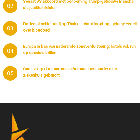
Senaat VS akkoord met benoeming Trump-getrouwe Blanche
02
als justitieminister
Dodental schietpartij op Thaise school loopt op, getuige vertelt
03
over bloedbad
Europa in ban van naderende zonsverduistering: hotels vol, run
04
op speciale brillen
Gans vliegt door autoruit in Brabant, bestuurder naar
05
ziekenhuis gebracht