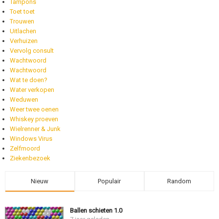
Tampons
Toet toet
Trouwen
Uitlachen
Verhuizen
Vervolg consult
Wachtwoord
Wachtwoord
Wat te doen?
Water verkopen
Weduwen
Weer twee oenen
Whiskey proeven
Wielrenner & Junk
Windows Virus
Zelfmoord
Ziekenbezoek
Nieuw
Populair
Random
Ballen schieten 1.0