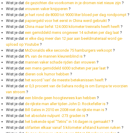
Wist je dat
de gezichten die voorkomen in je dromen niet nieuw zijn
?
Wist je dat
vrouwen vaker knipperen
?
Wist je dat
je hart rond de 8000 tot 9000 liter bloed per dag rondpompt
?
Wist je dat
papiergeld voor het eerst in China werd gebruikt
?
Wist je dat
China maar liefst 124.000 kilometer treinrails heeft heeft
?
Wist je dat
een gemiddeld mens ongeveer 14 scheten per dag laat
?
Wist je dat
er elke dag meer dan 12 jaar aan beeldmateriaal word ge-
upload op Youtube
?
Wist je dat
McDonalds elke seconde 75 hamburgers verkoopt
?
Wist je dat
8% van de mannen kleurenblind is
?
Wist je dat
mannen vaker schade rijden dan vrouwen
?
Wist je dat
een mens gemiddeld 6000 scheten per jaar laat
?
Wist je dat
dieren ook humor hebben
?
Wist je dat
het woord 'van' de meeste betekenissen heeft
?
Wist je dat
er 0,3 procent van de Sahara nodig is om Europa te voorzien
van stroom
?
Wist je dat
een blinde geen hoogtevrees kan hebben
?
Wist je dat
de rijkste man aller tijden John D. Rockefeller is
?
Wist je dat
Bill Gates in 2010 en 2008 niet de rijkste man is
?
Wist je dat
het absolute nulpunt -273 graden is
?
Wist je dat
het bekende spel "Tetris" in 14 dagen is gemaakt?
?
Wist je dat
olifanten elkaar vanaf 5 kilometer afstand kunnen ruiken
?