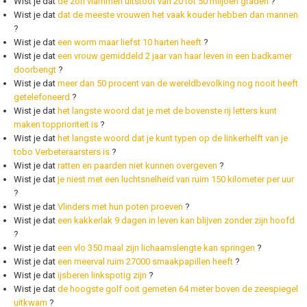
Wist je dat
de zon vlammen uitstoot van 20 tot 50 miljoen graden
?
Wist je dat
dat de meeste vrouwen het vaak kouder hebben dan mannen
?
Wist je dat
een worm maar liefst 10 harten heeft
?
Wist je dat
een vrouw gemiddeld 2 jaar van haar leven in een badkamer
doorbengt
?
Wist je dat
meer dan 50 procent van de wereldbevolking nog nooit heeft
getelefoneerd
?
Wist je dat
het langste woord dat je met de bovenste rij letters kunt
maken topprioriteit is
?
Wist je dat
het langste woord dat je kunt typen op de linkerhelft van je
tobo Verbeteraarsters is
?
Wist je dat
ratten en paarden niet kunnen overgeven
?
Wist je dat
je niest met een luchtsnelheid van ruim 150 kilometer per uur
?
Wist je dat
Vlinders met hun poten proeven
?
Wist je dat
een kakkerlak 9 dagen in leven kan blijven zonder zijn hoofd
?
Wist je dat
een vlo 350 maal zijn lichaamslengte kan springen
?
Wist je dat
een meerval ruim 27000 smaakpapillen heeft
?
Wist je dat
ijsberen linkspotig zijn
?
Wist je dat
de hoogste golf ooit gemeten 64 meter boven de zeespiegel
uitkwam
?