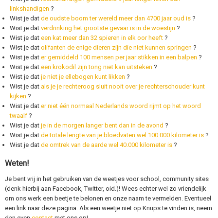
linkshandigen
?
Wist je dat
de oudste boom ter wereld meer dan 4700 jaar oud is
?
Wist je dat
verdrinking het grootste gevaar is in de woestijn
?
Wist je dat
een kat meer dan 32 spieren in elk oor heeft
?
Wist je dat
olifanten de enige dieren zijn die niet kunnen springen
?
Wist je dat
er gemiddeld 100 mensen per jaar stikken in een balpen
?
Wist je dat
een krokodil zijn tong niet kan uitsteken
?
Wist je dat
je niet je ellebogen kunt likken
?
Wist je dat
als je je rechteroog sluit nooit over je rechterschouder kunt
kijken
?
Wist je dat
er niet één normaal Nederlands woord rijmt op het woord
twaalf
?
Wist je dat
je in de morgen langer bent dan in de avond
?
Wist je dat
de totale lengte van je bloedvaten wel 100.000 kilometer is
?
Wist je dat
de omtrek van de aarde wel 40.000 kilometer is
?
Weten!
Je bent vrij in het gebruiken van de weetjes voor school, community sites
(denk hierbij aan Facebook, Twitter, oid.)! Wees echter wel zo vriendelijk
om ons werk een beetje te belonen en onze naam te vermelden. Eventueel
een link naar deze pagina. Als een weetje niet op Knups te vinden is, neem
dan even
contact
met ons op!