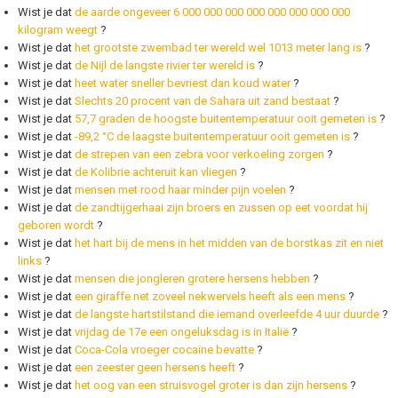
Wist je dat
de aarde ongeveer 6 000 000 000 000 000 000 000 000
kilogram weegt
?
Wist je dat
het grootste zwembad ter wereld wel 1013 meter lang is
?
Wist je dat
de Nijl de langste rivier ter wereld is
?
Wist je dat
heet water sneller bevriest dan koud water
?
Wist je dat
Slechts 20 procent van de Sahara uit zand bestaat
?
Wist je dat
57,7 graden de hoogste buitentemperatuur ooit gemeten is
?
Wist je dat
-89,2 °C de laagste buitentemperatuur ooit gemeten is
?
Wist je dat
de strepen van een zebra voor verkoeling zorgen
?
Wist je dat
de Kolibrie achteruit kan vliegen
?
Wist je dat
mensen met rood haar minder pijn voelen
?
Wist je dat
de zandtijgerhaai zijn broers en zussen op eet voordat hij
geboren wordt
?
Wist je dat
het hart bij de mens in het midden van de borstkas zit en niet
links
?
Wist je dat
mensen die jongleren grotere hersens hebben
?
Wist je dat
een giraffe net zoveel nekwervels heeft als een mens
?
Wist je dat
de langste hartstilstand die iemand overleefde 4 uur duurde
?
Wist je dat
vrijdag de 17e een ongeluksdag is in Italië
?
Wist je dat
Coca-Cola vroeger cocaïne bevatte
?
Wist je dat
een zeester geen hersens heeft
?
Wist je dat
het oog van een struisvogel groter is dan zijn hersens
?