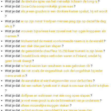
Wist je dat
de sterkste spier van het menselijk lichaam de tong is
?
Wist je dat
Coca-Cola oorspronkelijk groen was
?
Wist je dat
als je een goudvis in een donkere kamer opsluit, hij wit wordt
?
Wist je dat
er op zijn minst 9 miljoen mensen jarig zijn op dezelfde dag
als jij
?
Wist je dat
vrouwen bijna twee keer zoveel met hun ogen knipperen als
mannen
?
Wist je dat
Mohammed de meest voorkomende naam is in de wereld
?
Wist je dat
een slak drie jaar kan slapen
?
Wist je dat
de gemiddelde chauffeur 15.250 keer toeterd in zijn leven
?
Wist je dat
Donald Duck strips verboden waren in Finland, omdat hij
geen broek draagt
?
Wist je dat
te hard niezen kan resulteren in een gebroken rib
?
Wist je dat
dat net zoals de vingerafdruk ook de tongafdruk bij ieder
mens uniek is
?
Wist je dat
de aansteker al werd uitgevonden voor de lucifers
?
Wist je dat
dat een varken fysiek niet in staat is om naar de lucht te kijken
?
Wist je dat
dolfijnen en walvissen met één oog open slapen
?
Wist je dat
je voet even groot is als de binnenkant van je onderarm
?
Wist je dat
alleen vrouwelijke muggen steken
?
Wist je dat
rechtshandigen gemiddeld 9 jaar langer leven dan