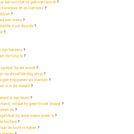
 op eet voordat hij geboren wordt
?
 borstkas zit en niet links
?
hebben
?
 als een mens
?
rleefde 4 uur duurde
?
ië
?
n zijn hersens
?
aam de tong is
?
psluit, hij wit wordt
?
jn op dezelfde dag als jij
?
n ogen knipperen als mannen
?
 is in de wereld
?
erd in zijn leven
?
inland, omdat hij geen broek draagt
?
roken rib
?
ngafdruk bij ieder mens uniek is
?
e lucifers
?
naar de lucht te kijken
?
n slapen
?