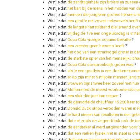
Wist je dat
de zandtijgerhaai zijn broers en zussen
Wist je dat
het hart bij de mens in het midden van de
Wist je dat
mensen die jongleren grotere hersens 
Wist je dat
een giraffe net zoveel nekwervels heeft
Wist je dat
de langste hartstilstand die iemand ove
Wist je dat
vrijdag de 17e een ongeluksdag is in Ital
Wist je dat
Coca-Cola vroeger cocaïne bevatte
?
Wist je dat
een zeester geen hersens heeft
?
Wist je dat
het oog van een struisvogel groter is da
Wist je dat
de sterkste spier van het menselijk lich
Wist je dat
Coca-Cola oorspronkelijk groen was
?
Wist je dat
als je een goudvis in een donkere kamer o
Wist je dat
er op zijn minst 9 miljoen mensen jarig zi
Wist je dat
vrouwen bijna twee keer zoveel met hu
Wist je dat
Mohammed de meest voorkomende naam
Wist je dat
een slak drie jaar kan slapen
?
Wist je dat
de gemiddelde chauffeur 15.250 keer toet
Wist je dat
Donald Duck strips verboden waren in F
Wist je dat
te hard niezen kan resulteren in een geb
Wist je dat
dat net zoals de vingerafdruk ook de to
Wist je dat
de aansteker al werd uitgevonden voor d
Wist je dat
dat een varken fysiek niet in staat is om 
Wist je dat
dolfijnen en walvissen met één oog ope