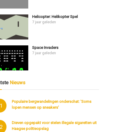
Helicopter: Helikopter Spel
7 jaar geleden
Space Invaders
7 jaar geleden
atste
Nieuws
Populaire bergwandelingen onderschat: 'Soms
1
lopen mensen op sneakers'
Dieven opgepakt voor stelen illegale sigaretten uit
2
Haagse politieopslag