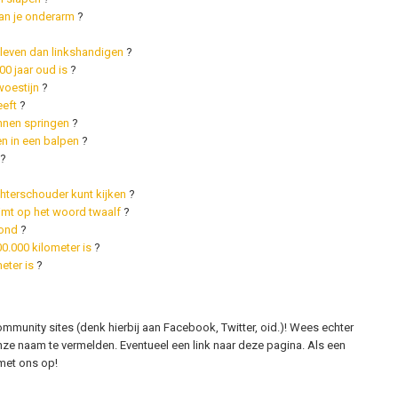
van je onderarm
?
 leven dan linkshandigen
?
0 jaar oud is
?
woestijn
?
eeft
?
unnen springen
?
n in een balpen
?
?
echterschouder kunt kijken
?
jmt op het woord twaalf
?
vond
?
00.000 kilometer is
?
eter is
?
ommunity sites (denk hierbij aan Facebook, Twitter, oid.)! Wees echter
nze naam te vermelden. Eventueel een link naar deze pagina. Als een
et ons op!