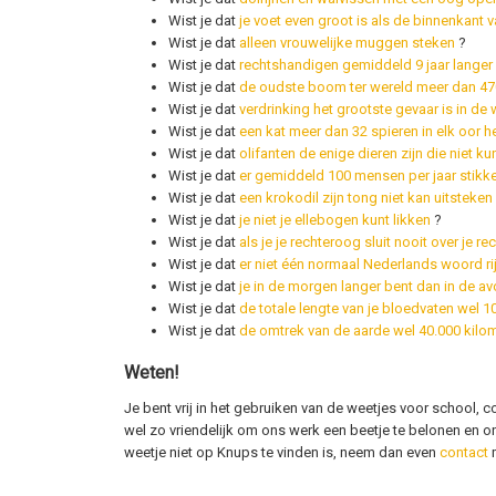
Wist je dat
je voet even groot is als de binnenkant 
Wist je dat
alleen vrouwelijke muggen steken
?
Wist je dat
rechtshandigen gemiddeld 9 jaar langer
Wist je dat
de oudste boom ter wereld meer dan 470
Wist je dat
verdrinking het grootste gevaar is in de 
Wist je dat
een kat meer dan 32 spieren in elk oor h
Wist je dat
olifanten de enige dieren zijn die niet k
Wist je dat
er gemiddeld 100 mensen per jaar stikke
Wist je dat
een krokodil zijn tong niet kan uitsteken
Wist je dat
je niet je ellebogen kunt likken
?
Wist je dat
als je je rechteroog sluit nooit over je r
Wist je dat
er niet één normaal Nederlands woord ri
Wist je dat
je in de morgen langer bent dan in de a
Wist je dat
de totale lengte van je bloedvaten wel 1
Wist je dat
de omtrek van de aarde wel 40.000 kilom
Weten!
Je bent vrij in het gebruiken van de weetjes voor school, c
wel zo vriendelijk om ons werk een beetje te belonen en o
weetje niet op Knups te vinden is, neem dan even
contact
m