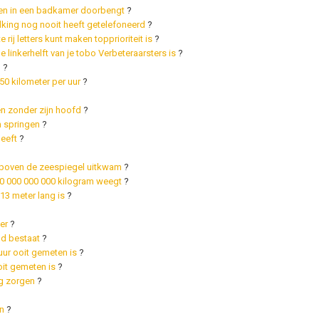
ven in een badkamer doorbengt
?
king nog nooit heeft getelefoneerd
?
rij letters kunt maken topprioriteit is
?
 linkerhelft van je tobo Verbeteraarsters is
?
n
?
50 kilometer per uur
?
en zonder zijn hoofd
?
n springen
?
eeft
?
 boven de zeespiegel uitkwam
?
00 000 000 000 kilogram weegt
?
13 meter lang is
?
er
?
nd bestaat
?
ur ooit gemeten is
?
oit gemeten is
?
ng zorgen
?
n
?