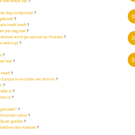
 niet nieuw zijn
?
d per dag rondpompt
?
0
gebruikt
?
ails heeft heeft
?
n per dag laat
?
materiaal word ge-upload op Youtube
?
0
s verkoopt
?
n
?
0
ar laat
?
 heeft
?
m Europa te voorzien van stroom
?
en
?
eller is
?
 man is
?
s gemaakt?
?
nd kunnen ruiken
?
iljoen graden
?
r hebben dan mannen
?