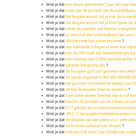
Wist je dat
een vrouw gemiddeld 2 jaar van haar le
Wist je dat
meer dan 50 procent van de wereldbevol
Wist je dat
het langste woord dat je met de bovenste 
Wist je dat
het langste woord dat je kunt typen op de
Wist je dat
ratten en paarden niet kunnen overgeve
Wist je dat
je niest met een luchtsnelheid van ruim 1
Wist je dat
Vlinders met hun poten proeven
?
Wist je dat
een kakkerlak 9 dagen in leven kan blijv
Wist je dat
een vlo 350 maal zijn lichaamslengte ka
Wist je dat
een meerval ruim 27000 smaakpapillen h
Wist je dat
ijsberen linkspotig zijn
?
Wist je dat
de hoogste golf ooit gemeten 64 meter
Wist je dat
de aarde ongeveer 6 000 000 000 000 0
Wist je dat
het grootste zwembad ter wereld wel 10
Wist je dat
de Nijl de langste rivier ter wereld is
?
Wist je dat
heet water sneller bevriest dan koud wat
Wist je dat
Slechts 20 procent van de Sahara uit za
Wist je dat
57,7 graden de hoogste buitentemperatu
Wist je dat
-89,2 °C de laagste buitentemperatuur o
Wist je dat
de strepen van een zebra voor verkoeli
Wist je dat
de Kolibrie achteruit kan vliegen
?
Wist je dat
mensen met rood haar minder pijn voele