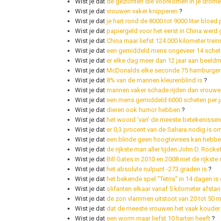
Wist je dat
de gezichten die voorkomen in je dromen
Wist je dat
vrouwen vaker knipperen
?
Wist je dat
je hart rond de 8000 tot 9000 liter bloe
Wist je dat
papiergeld voor het eerst in China werd 
Wist je dat
China maar liefst 124.000 kilometer treinr
Wist je dat
een gemiddeld mens ongeveer 14 schete
Wist je dat
er elke dag meer dan 12 jaar aan beeld
Wist je dat
McDonalds elke seconde 75 hamburger
Wist je dat
8% van de mannen kleurenblind is
?
Wist je dat
mannen vaker schade rijden dan vrouwe
Wist je dat
een mens gemiddeld 6000 scheten per ja
Wist je dat
dieren ook humor hebben
?
Wist je dat
het woord 'van' de meeste betekenissen
Wist je dat
er 0,3 procent van de Sahara nodig is o
Wist je dat
een blinde geen hoogtevrees kan hebb
Wist je dat
de rijkste man aller tijden John D. Rockef
Wist je dat
Bill Gates in 2010 en 2008 niet de rijkste
Wist je dat
het absolute nulpunt -273 graden is
?
Wist je dat
het bekende spel "Tetris" in 14 dagen i
Wist je dat
olifanten elkaar vanaf 5 kilometer afsta
Wist je dat
de zon vlammen uitstoot van 20 tot 50 m
Wist je dat
dat de meeste vrouwen het vaak koude
Wist je dat
een worm maar liefst 10 harten heeft
?