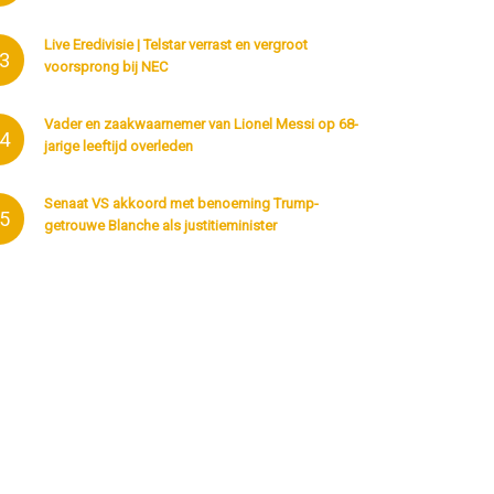
Live Eredivisie | Telstar verrast en vergroot
3
voorsprong bij NEC
Vader en zaakwaarnemer van Lionel Messi op 68-
4
jarige leeftijd overleden
Senaat VS akkoord met benoeming Trump-
5
getrouwe Blanche als justitieminister