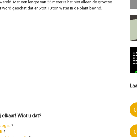
wereld. Met een lengte van 25 meter is het niet alleen de grootse
 word geschat dat er 6 tot 10 ton water in de plant bevind.
La
0
j elkaar! Wist u dat?
oog is
?
0
ft
?