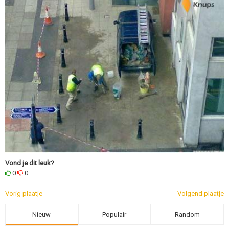
Vond je dit leuk?
0
0
Vorig plaatje
Volgend plaatje
Nieuw
Populair
Random