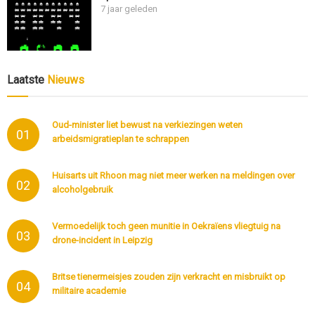
7 jaar geleden
Laatste
Nieuws
Oud-minister liet bewust na verkiezingen weten
01
arbeidsmigratieplan te schrappen
Huisarts uit Rhoon mag niet meer werken na meldingen over
02
alcoholgebruik
Vermoedelijk toch geen munitie in Oekraïens vliegtuig na
03
drone-incident in Leipzig
Britse tienermeisjes zouden zijn verkracht en misbruikt op
04
militaire academie