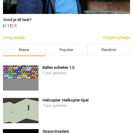
Vond je dit leuk?
1
0
Vorig plaatje
Volgend plaatje
Nieuw
Populair
Random
Ballen schieten 1.0
7 jaar geleden
Helicopter: Helikopter Spel
7 jaar geleden
Space Invaders